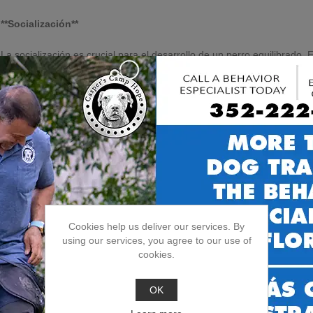
**Socialización**
La socialización es crucial para el desarrollo de un perro equilibrado
una edad temprana puede ayudar a prevenir problemas de comportamien
mascota a diferentes lugares.
**Paciencia y Comprensión**
Cada perro es único y aprende a su propio ritmo. Es importante tener
retrocede y repite la enseñanza de manera más sencilla. La frustració
**Entrenamiento Avanzado**
Una vez que tu perro haya dominado los comandos básicos, puedes av
Cookies help us deliver our services. By
como “ejercitar commandos de distancia”, “hacer sólido comandos verba
using our services, you agree to our use of
cookies.
“caminar al lado sin correa de obediencia (off leash)”. Esto no solo es
**Clases de Adiestramiento**
OK