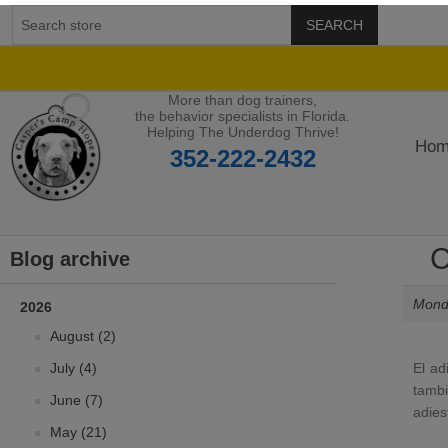
SEARCH
More than dog trainers,
the behavior specialists in Florida.
Helping The Underdog Thrive!
Hom
352-222-2432
C
Blog archive
Monda
2026
August (2)
July (4)
El ad
tambi
June (7)
adies
May (21)