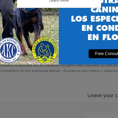
Learn more
Si te sientes abrumado o simplemente quieres mejorar tus habilidades,
profesional puede ofrecerte consejos valiosos y técnicas que quizás 
**Disfruta del Proceso**
Finalmente, recuerda que el adiestramiento debe ser una experiencia po
pasas juntos y celebra cada pequeño éxito. Un perro bien adiestrado e
Conclusión
Free Consul
El adiestramiento canino es un viaje que requiere tiempo, esfuerzo y 
relación armoniosa con tu mascota. Un perro bien educado no solo es
compañero en tus aventuras diarias. ¡Comienza hoy mismo y observa 
Leave your 