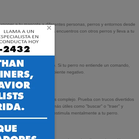
. Exponer a tu mascota a diferentes personas, perros y entornos desde
×
to en el futuro. Organiza encuentros con otros perros y lleva a tu
 paciencia y ser comprensivo. Si tu perro no entiende un comando,
n solo puede llevar a un ambiente negativo.
anzar a entrenamiento más complejo. Prueba con trucos divertidos
les”, incluso habilidades más útiles como "buscar" o "traer" y
 divertido, sino que también estimula mentalmente a tu perro.