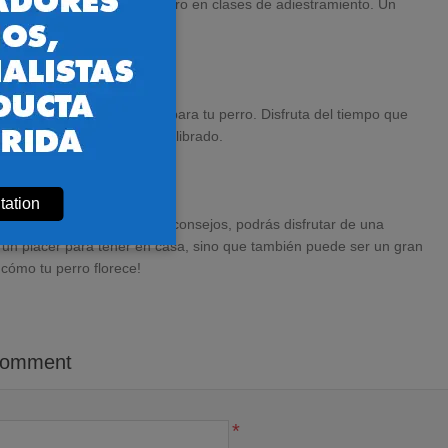
 considera inscribir a tu perro en clases de adiestramiento. Un
no hayas considerado.
sitiva tanto para ti como para tu perro. Disfruta del tiempo que
s un compañero feliz y equilibrado.
tation
dedicación. Siguiendo estos consejos, podrás disfrutar de una
 un placer para tener en casa, sino que también puede ser un gran
cómo tu perro florece!
comment
*