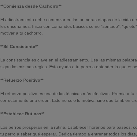
**Comienza desde Cachorro**
El adiestramiento debe comenzar en las primeras etapas de la vida d
les enseñamos. Inicia con comandos básicos como "sentado", "quieto" y 
motivar a tu cachorro.
**Sé Consistente**
La consistencia es clave en el adiestramiento. Usa las mismas palab
sigan las mismas reglas. Esto ayuda a tu perro a entender lo que espe
**Refuerzo Positivo**
El refuerzo positivo es una de las técnicas más efectivas. Premia a tu 
correctamente una orden. Esto no solo lo motiva, sino que también cr
**Establece Rutinas**
Los perros prosperan en la rutina. Establecer horarios para paseos, 
tu perro a saber qué esperar. Dedica tiempo a entrenar todos los día